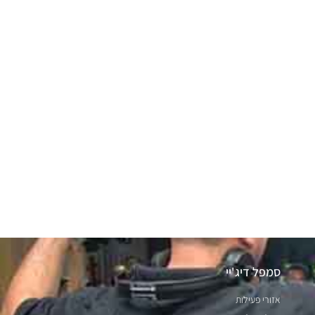
סמפל דיג'יי
אזורי פעילות