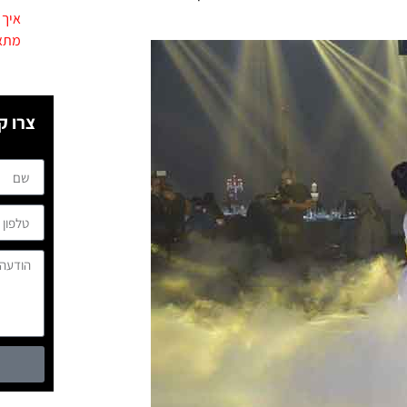
איך 
מתא
צרו ק