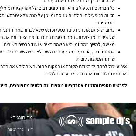
של החברה כך שתוכלו להתרשם בעיניים.
כל חברת כזו תפעיל בוודאי עוד סוגים רבים של אטרקציות ומומלץ
הצוות המפעיל חייב להיות מנוסה ומיומן על מנת שלא יתרחשו תק
והמשפחה.
כמובן שיש גם את המרכיב הכספי וכדאי שלא לבחור במחיר הנמוך 
של שירות ומקצוענות. המחיר מגלם בתוכו גם את הציוד וגם את ה
מציעה, למשך כמה זמן היא תשהה באירוע ועוד פרטים חשובים.
אמינות ודיוק הם בעלי משמעות רבה שכן לא נרצה שיבריזו לנו בי
שיותר המלצות טובות.
אירוע יכול להתקיים באולם מקורה או במקום פתוח. חשוב לידע את חב
את הציוד ולהנחות אתכם לגבי היערכות למצב.
לפרטים נוספים והזמנת אטרקציות נוספות וגם בלונים מתפוצצים, חייגו כעת: -5883
מה חוגגים?
די ג'יי לבר מצווה