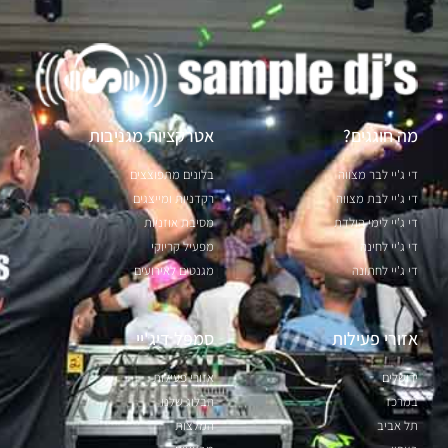
מה חוגגים?
אטרקציות מגניבות
די ג'יי לבר מצווה
בלונים מתפוצצים
די ג'יי לבת מצווה
רקדניות ומייצגים
די ג'יי לימי הולדת
מסיבת אוזניות
די ג'יי לחינה
מפעיל קריוקי
די ג'יי לחתונה
מגנטים לאירועים
אזורי פעילות
סמפל דיג'יי
ירושלים
אזורי פעילות
במרכז
הבלוג שלנו
תל אביב
המלצות