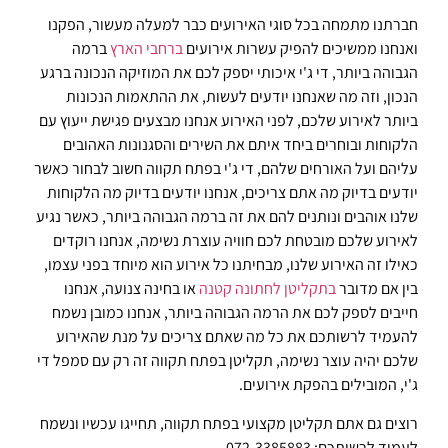
חברתנו מתמחה בכל סוגי האירועים כבר למעלה מעשור, הפקנו
ואנחנו ממשיכים להפיק עשרות אירועים
ברחבי הארץ
ברמה
הגבוהה ביותר, די ג'י איכותי יספק לכם את המוזיקה הנכונה ברגע
הנכון, וזה מה שאנחנו יודעים לעשות, את ההתאמות הנכונות
ביותר לאירוע שלכם, לפני האירוע אנחנו מבצעים פגישת ייעוץ עם
הלקוחות ובוחרים ביחד איתם את השירים והסגנונות האהובים
עליהם ועל האורחים שלהם, די ג'י בפתח תקווה חשוב לבחור כאשר
יודעים בדיוק מה אתם צריכים, אנחנו יודעים בדיוק מה הלקוחות
שלנו אוהבים ונותנים להם את זה ברמה הגבוהה ביותר, כאשר נגיע
לאירוע שלכם מובטחת לכם חוויה עוצרת נשימה, אנחנו רוקדים
כאילו זה האירוע שלנו, מבחיתנו כל אירוע הוא מיוחד בפני עצמו,
בין אם מדובר
בתקליטן לחתונה קטנה
או בחינה צנועה, אנחנו
חייבים לספק לכם את הרמה הגבוהה ביותר, אנחנו כמובן נשמח
להעמיד לרשותכם את כל מה שאתם צריכים על מנת שהאירוע
שלכם יהיה עוצר נשימה, תקליטן בפתח תקווה זה רק עם סמפל די
ג'י, המובילים בהפקת אירועים.
רוצים גם אתם תקליטן מקצועי בפתח תקווה, תחייגו עכשיו ונשמח
לעמוד לרשותכם: 072-3385883